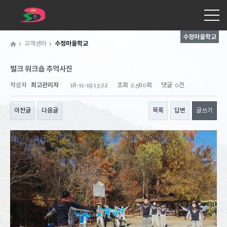
수정마을학교
고객센터
수정마을학교
벌크 워크숍 추억사진
작성자
최고관리자
18-11-19 13:22
조회
2,580회
댓글
0건
이전글
다음글
목록
답변
글쓰기